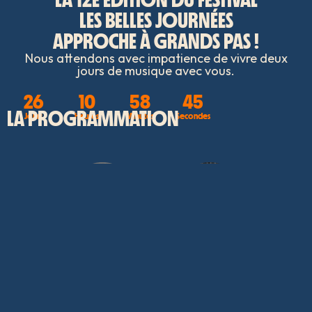
LES BELLES JOURNÉES
APPROCHE À GRANDS PAS !
Nous attendons avec impatience de vivre deux
jours de musique avec vous.
26
10
58
45
LA PROGRAMMATION
Jours
Heures
Minutes
Secondes
M
GAËTAN
F
BEN MAZUÉ
AGE
ROUSSEL
CHAT
09
04.09
0
05.09
NFOS
+ D'INFOS
+ D
+ D'INFOS