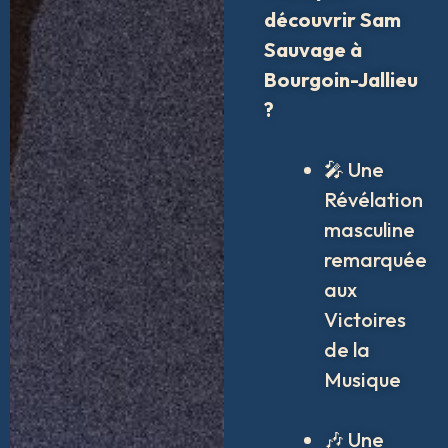
découvrir Sam
Sauvage à
Bourgoin-Jallieu
?
🎤 Une
Révélation
masculine
remarquée
aux
Victoires
de la
Musique
🎶 Une